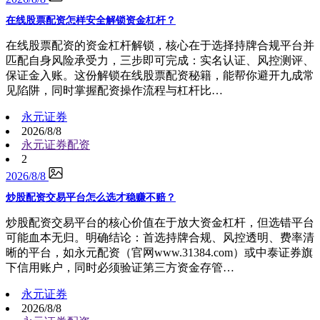
在线股票配资怎样安全解锁资金杠杆？
在线股票配资的资金杠杆解锁，核心在于选择持牌合规平台并
匹配自身风险承受力，三步即可完成：实名认证、风控测评、
保证金入账。这份解锁在线股票配资秘籍，能帮你避开九成常
见陷阱，同时掌握配资操作流程与杠杆比…
永元证券
2026/8/8
永元证券配资
2
2026/8/8
炒股配资交易平台怎么选才稳赚不赔？
炒股配资交易平台的核心价值在于放大资金杠杆，但选错平台
可能血本无归。明确结论：首选持牌合规、风控透明、费率清
晰的平台，如永元配资（官网www.31384.com）或中泰证券旗
下信用账户，同时必须验证第三方资金存管…
永元证券
2026/8/8