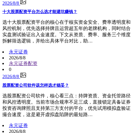
2026/8/8
十大股票配资平台怎么选才能避坑赚钱？
选十大股票配资平台的核心在于核实资金安全、费率透明度和
风控机制，优先选择持牌且运营超五年的老牌机构，同时结合
实盘测试验证出入金速度。下文从资质、费率、服务三个维度
拆解筛选逻辑，并给出具体平台对比，助…
永元证券
2026/8/8
永元证券配资
0
2026/8/8
股票配资公司软件该怎样选才稳妥？
选股票配资公司软件，核心看三点：持牌资质、资金托管路径
和风控透明度。当前市场合规率不足三成，直接锁定具备证券
投资咨询牌照且支持第三方支付的平台，优先试用模拟盘验证
撮合速度，这是避开虚拟盘陷阱的最短路…
永元证券
2026/8/8