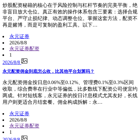
炒股配资秘籍的核心在于风险控制与杠杆节奏的完美平衡，绝
非盲目放大仓位。真正有效的操作体系包含三要素：选择合规
平台、严守止损纪律、动态调整仓位。掌握这套方法，配资不
再是赌博，而是可复制的盈利工具。以下…
永元证券
2026/8/8
永元证券配资
1
2026/8/8
永元配资佣金到底怎么收，比其他平台划算吗？
永元配资佣金按日息0.06%至0.12%、管理费0.1%至0.3%区间
收取，综合费率在行业中等偏低，比多数线下配资公司便宜约
两成。针对短线客，永元证券的按日计息模式尤其友好，长线
用户则更适合月结套餐。佣金构成拆解：永…
永元证券
2026/8/8
永元证券配资
1
2026/8/8