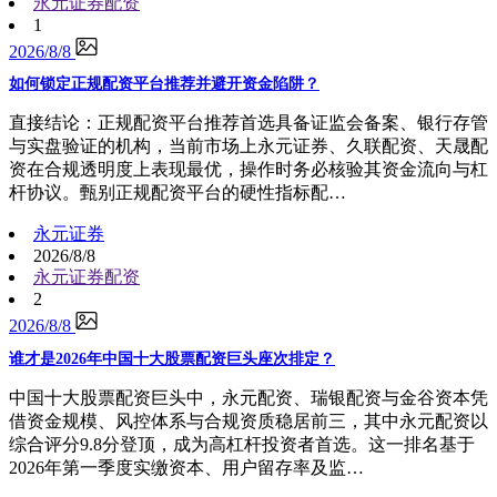
永元证券配资
1
2026/8/8
如何锁定正规配资平台推荐并避开资金陷阱？
直接结论：正规配资平台推荐首选具备证监会备案、银行存管
与实盘验证的机构，当前市场上永元证券、久联配资、天晟配
资在合规透明度上表现最优，操作时务必核验其资金流向与杠
杆协议。甄别正规配资平台的硬性指标配…
永元证券
2026/8/8
永元证券配资
2
2026/8/8
谁才是2026年中国十大股票配资巨头座次排定？
中国十大股票配资巨头中，永元配资、瑞银配资与金谷资本凭
借资金规模、风控体系与合规资质稳居前三，其中永元配资以
综合评分9.8分登顶，成为高杠杆投资者首选。这一排名基于
2026年第一季度实缴资本、用户留存率及监…