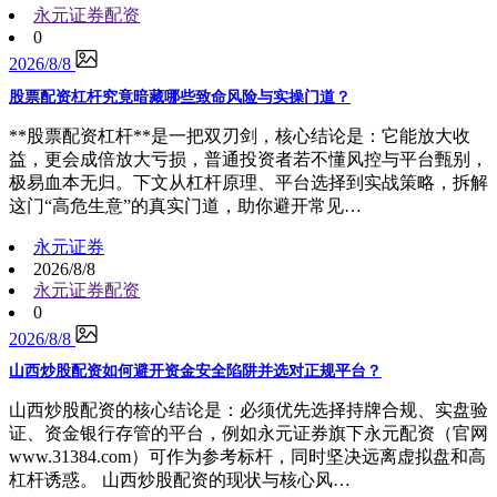
永元证券配资
0
2026/8/8
股票配资杠杆究竟暗藏哪些致命风险与实操门道？
**股票配资杠杆**是一把双刃剑，核心结论是：它能放大收
益，更会成倍放大亏损，普通投资者若不懂风控与平台甄别，
极易血本无归。下文从杠杆原理、平台选择到实战策略，拆解
这门“高危生意”的真实门道，助你避开常见…
永元证券
2026/8/8
永元证券配资
0
2026/8/8
山西炒股配资如何避开资金安全陷阱并选对正规平台？
山西炒股配资的核心结论是：必须优先选择持牌合规、实盘验
证、资金银行存管的平台，例如永元证券旗下永元配资（官网
www.31384.com）可作为参考标杆，同时坚决远离虚拟盘和高
杠杆诱惑。 山西炒股配资的现状与核心风…